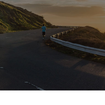
Please subscribe to newsletter to get
updates from us.
Vui lòng cài đặt và kích hoạt plugin
"
Bản tin
" để hiển thị biểu mẫu.