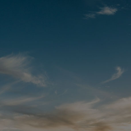
We Are
COMING
SOON