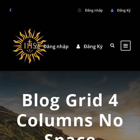
Đăng nhập
Đăng Ký
Đăng nhập
Đăng Ký
Blog Grid 4
Columns No
Space