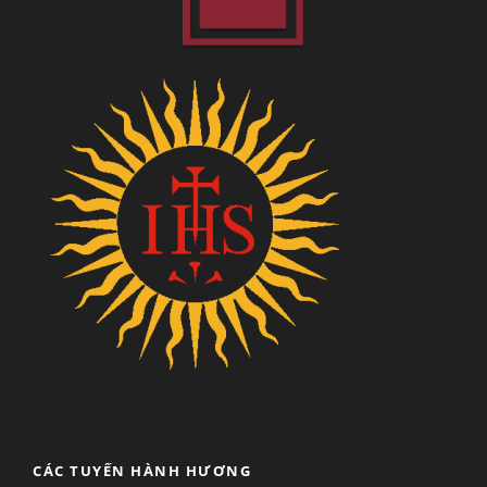
CÁC TUYẾN HÀNH HƯƠNG