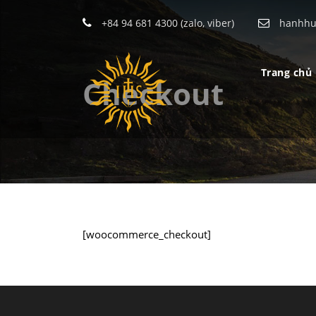
+84 94 681 4300 (zalo, viber)
hanhhu
Trang chủ
Checkout
[woocommerce_checkout]