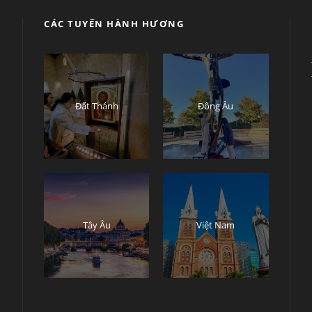
CÁC TUYẾN HÀNH HƯƠNG
ụ
Đất Thánh
Đông Âu
Tây Âu
Việt Nam