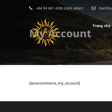
+84 94 681 4300 (zalo, viber)
hanhhu
Trang chủ
My Account
[woocommerce_my_account]