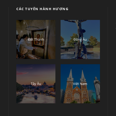
CÁC TUYẾN HÀNH HƯƠNG
ụ
Đất Thánh
Đông Âu
Tây Âu
Việt Nam