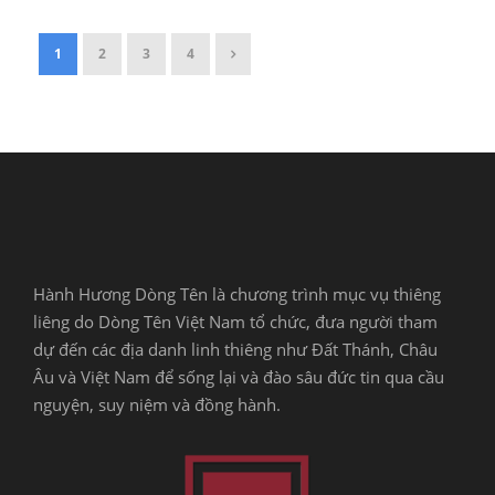
1
2
3
4
Hành Hương Dòng Tên là chương trình mục vụ thiêng
liêng do Dòng Tên Việt Nam tổ chức, đưa người tham
dự đến các địa danh linh thiêng như Đất Thánh, Châu
Âu và Việt Nam để sống lại và đào sâu đức tin qua cầu
nguyện, suy niệm và đồng hành.