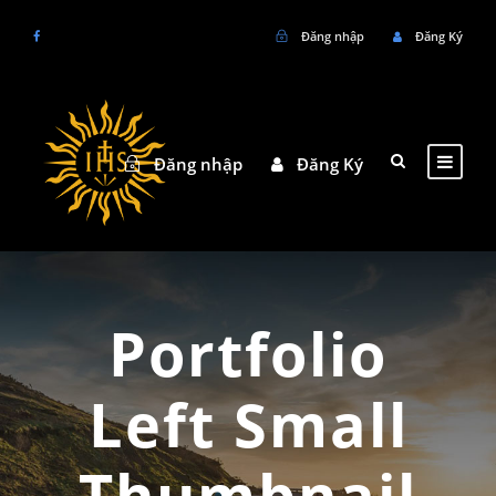
Đăng nhập
Đăng Ký
Đăng nhập
Đăng Ký
Portfolio
Left Small
Thumbnail