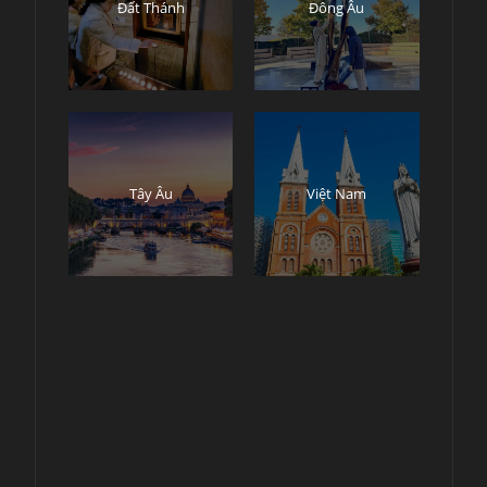
Đất Thánh
Đông Âu
Tây Âu
Việt Nam