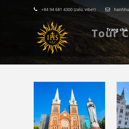
+84 94 681 4300 (zalo, viber)
hanhhu
Tour C
Trang chủ