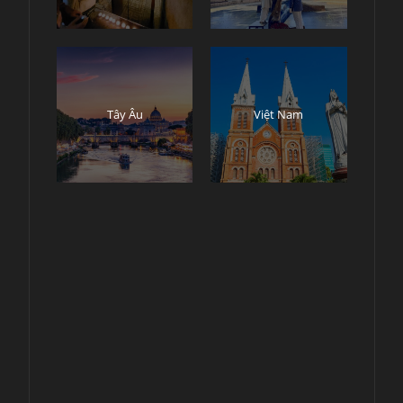
Tây Âu
Việt Nam