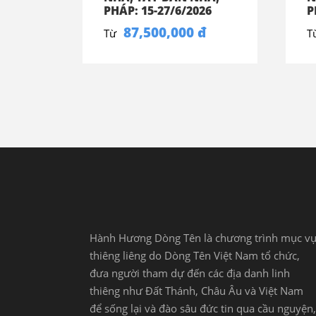
PHÁP: 15-27/6/2026
P
87,500,000 đ
Từ
T
Hành Hương Dòng Tên là chương trình mục v
thiêng liêng do Dòng Tên Việt Nam tổ chức,
đưa người tham dự đến các địa danh linh
thiêng như Đất Thánh, Châu Âu và Việt Nam
để sống lại và đào sâu đức tin qua cầu nguyện,