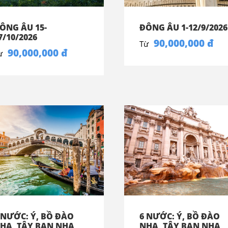
ÔNG ÂU 15-
ĐÔNG ÂU 1-12/9/2026
7/10/2026
90,000,000 đ
Từ
90,000,000 đ
ừ
 NƯỚC: Ý, BỒ ĐÀO
6 NƯỚC: Ý, BỒ ĐÀO
HA, TÂY BAN NHA,
NHA, TÂY BAN NHA,