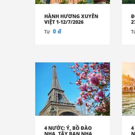
HÀNH HƯƠNG XUYÊN
Đ
VIỆT 1-12/7/2026
2
0 đ
Từ
T
4 NƯỚC: Ý, BỒ ĐÀO
4
NHA, TÂY BAN NHA,
N