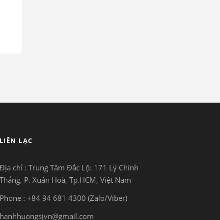
LIÊN LẠC
Địa chỉ : Trung Tâm Đắc Lộ:
171 Lý Chính
Thắng, P. Xuân Hoà, Tp.HCM, Việt Nam
Phone : +84 94 681 4300 (Zalo/Viber)
hanhhuongsjvn@gmail.com