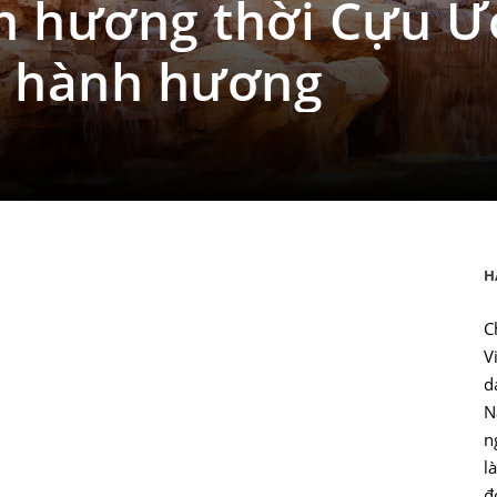
h hương thời Cựu Ư
ủa hành hương
H
C
V
d
N
n
l
đ