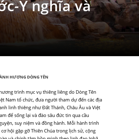
ớc-Ý nghĩa và
ÀNH HƯƠNG DÒNG TÊN
hương trình mục vụ thiêng liêng do Dòng Tên
iệt Nam tổ chức, đưa người tham dự đến các địa
anh linh thiêng như Đất Thánh, Châu Âu và Việt
am để sống lại và đào sâu đức tin qua cầu
guyện, suy niệm và đồng hành. Mỗi hành trình
à cơ hội gặp gỡ Thiên Chúa trong lịch sử, cộng
oàn và chính tâm hồn mình theo linh đạo Inhã.