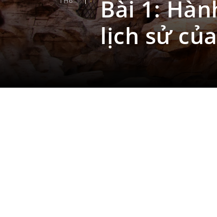
Bài 1: Hàn
TH6
lịch sử c