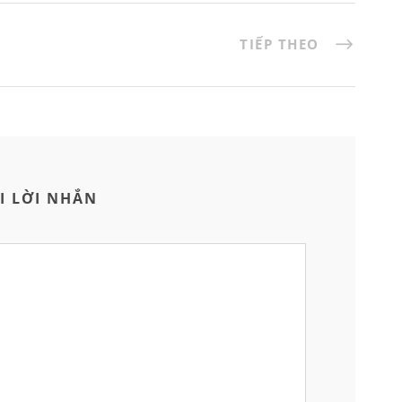
TIẾP THEO
I LỜI NHẮN