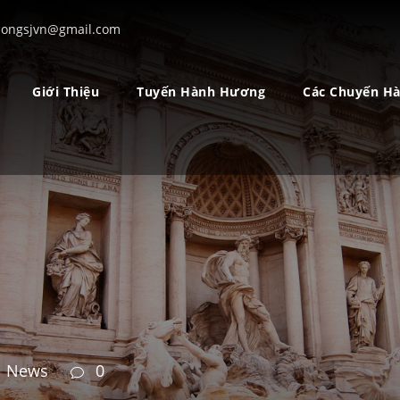
ongsjvn@gmail.com
Giới Thiệu
Tuyến Hành Hương
Các Chuyến H
News
0