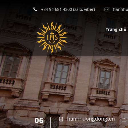
+84 94 681 4300 (zalo, viber)
hanhhu
Trang chủ
06
hanhhuongdongten